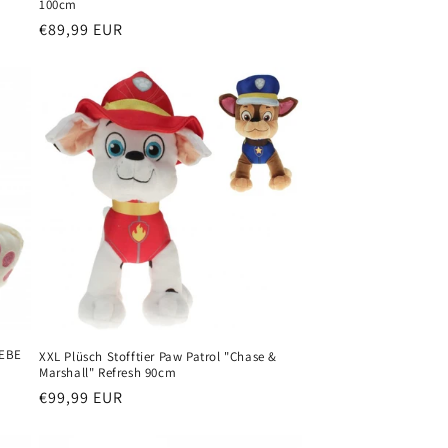
100cm
Normaler
€89,99 EUR
Preis
IEBE
XXL Plüsch Stofftier Paw Patrol "Chase &
Marshall" Refresh 90cm
Normaler
€99,99 EUR
Preis