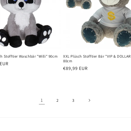
h Stofftier Waschbär "Willi" 90cm
XXL Plüsch Stofftier Bär "VIP & DOLLAR
80cm
er
 EUR
Normaler
€89,99 EUR
Preis
1
2
3