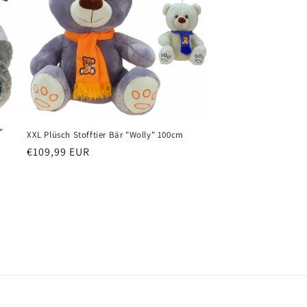
"
XXL Plüsch Stofftier Bär "Wolly" 100cm
Normaler
€109,99 EUR
Preis