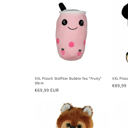
XXL Plüsch Stofftier Bubble Tea "Fruity"
XXL Plüsc
90cm
Normal
€89,99
Normaler
€69,99 EUR
Preis
Preis