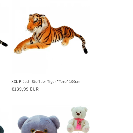
m
XXL Plüsch Stofftier Tiger "Toro" 100cm
Normaler
€139,99 EUR
Preis