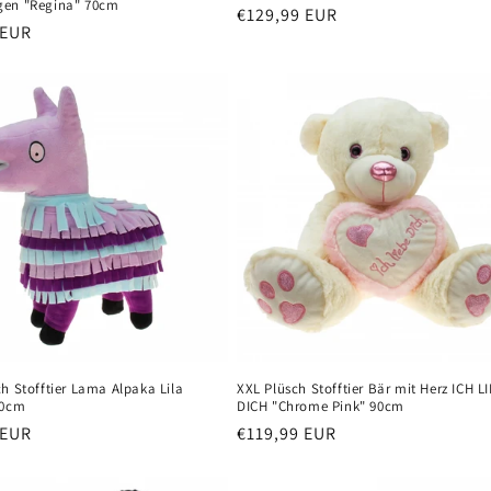
en "Regina" 70cm
Normaler
€129,99 EUR
er
 EUR
Preis
h Stofftier Lama Alpaka Lila
XXL Plüsch Stofftier Bär mit Herz ICH L
60cm
DICH "Chrome Pink" 90cm
er
 EUR
Normaler
€119,99 EUR
Preis