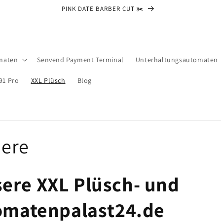
PINK DATE BARBER CUT ✂️
maten
Senvend Payment Terminal
Unterhaltungsautomaten
91 Pro
XXL Plüsch
Blog
iere
ere XXL Plüsch- und
tomatenpalast24.de