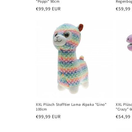
"Poppi" 90cm
Regenbog
Normaler
€99,99 EUR
Normal
€59,99
Preis
Preis
XXL Plüsch Stofftier Lama Alpaka "Gino"
XXL Plüsc
100cm
"Crazy" 
Normaler
€99,99 EUR
Normal
€54,99
Preis
Preis