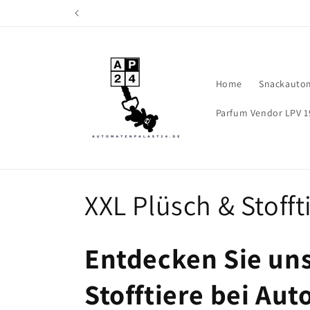
Direkt
zum
Inhalt
Home
Snackauto
Parfum Vendor LPV 1
K
XXL Plüsch & Stofft
a
Entdecken Sie uns
t
Stofftiere bei Au