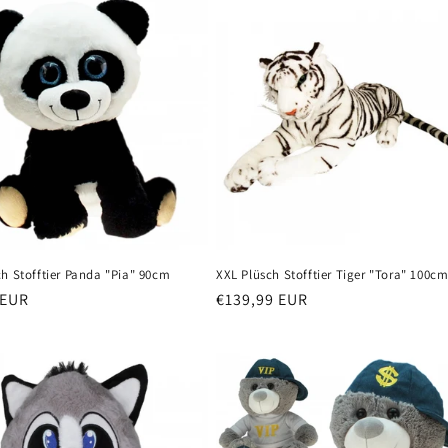
h Stofftier Panda "Pia" 90cm
XXL Plüsch Stofftier Tiger "Tora" 100c
er
 EUR
Normaler
€139,99 EUR
Preis