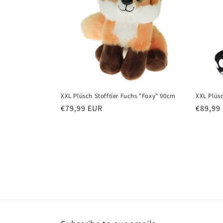
XXL Plüsch Stofftier Fuchs "Foxy" 90cm
XXL Plüsc
Normaler
€79,99 EUR
Normal
€89,99
Preis
Preis