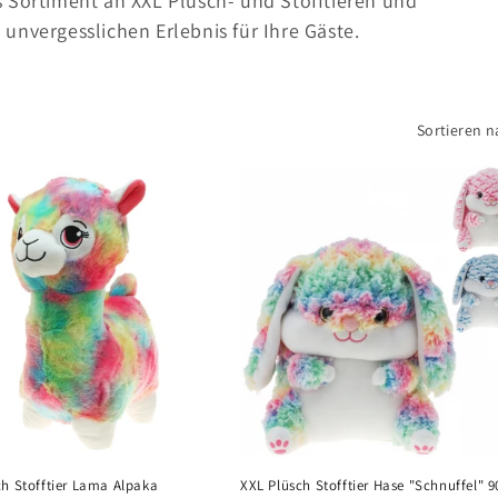
 Sortiment an XXL Plüsch- und Stofftieren und
unvergesslichen Erlebnis für Ihre Gäste.
Sortieren n
ch Stofftier Lama Alpaka
XXL Plüsch Stofftier Hase "Schnuffel" 